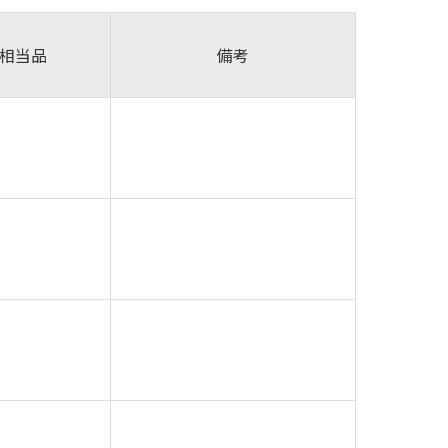
相当品
備考