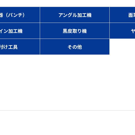
器（パンチ）
アングル加工機
面
イン加工機
黒皮取り機
付け工具
その他