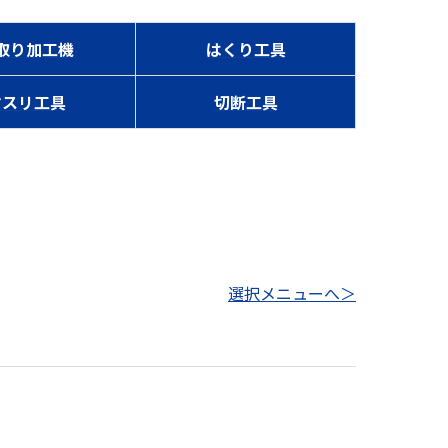
取り加工機
はくり工具
ヤスリ工具
切断工具
選択メニューへ＞