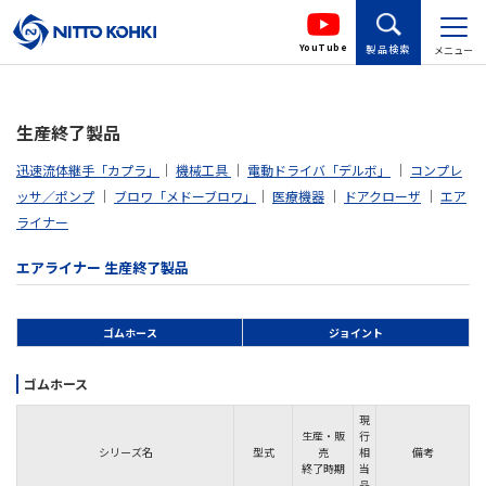
YouTube
製品検索
メニュー
生産終了製品
迅速流体継手「カプラ」
｜
機械工具
｜
電動ドライバ「
デルボ
」
｜
コンプレ
ッサ／ポンプ
｜
ブロワ「メドーブロワ」
｜
医療機器
｜
ドアクローザ
｜
エア
ライナー
エアライナー 生産終了製品
ゴムホース
ジョイント
ゴムホース
現
生産・販
行
シリーズ名
型式
売
相
備考
終了時期
当
品