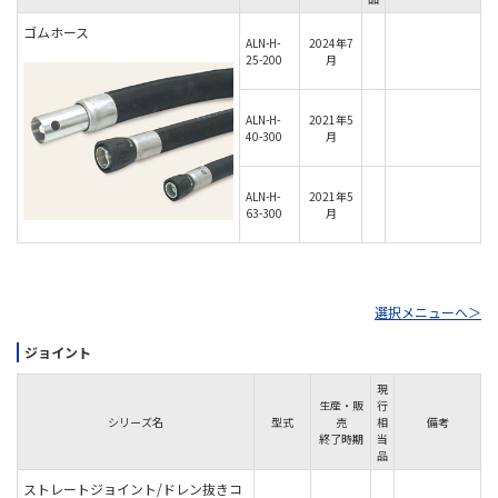
ゴムホース
ALN-H-
2024年7
25-200
月
ALN-H-
2021年5
40-300
月
ALN-H-
2021年5
63-300
月
選択メニューへ＞
ジョイント
現
生産・販
行
シリーズ名
型式
売
相
備考
終了時期
当
品
ストレートジョイント/ドレン抜きコ