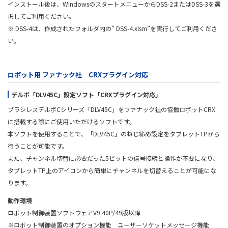
インストール後は、WindowsのスタートメニューからDSS-2またはDSS-3を選
択してご利用ください。
※ DSS-4は、作成されたフォルダ内の” DSS-4.xlsm”を実行してご利用くださ
い。
ロボット用 ファナック社 CRXプラグイン対応
デルボ「DLV45C」設定ソフト「CRXプラグイン対応」
ブラシレスデルボCシリーズ「DLV45C」をファナック社の協働ロボットCRX
に搭載する際にご使用いただけるソフトです。
本ソフトを使用することで、「DLV45C」のねじ締め設定をタブレットTPから
行うことが可能です。
また、チャンネル切替に必要だった5ビットの信号接続と操作が不要になり、
タブレットTP上のアイコンから簡単にチャンネルを切替えることが可能にな
ります。
動作環境
ロボット制御装置ソフトウェアV9.40P/49版以降
※ロボット制御装置のオプション機能 ユーザーソケットメッセージ機能