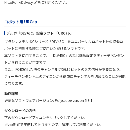
NittoKohkiDelvo.yip"をご利用ください。
ロボット用 URCap
デルボ「DLV45C」設定ソフト 「URCap」
ブラシレスデルボCシリーズ「DLV45C」をユニバーサルロボット社の協働ロ
ボットに搭載する際にご使用いただけるソフトです。
本ソフトを使用することで、「DLV45C」のねじ締め設定をティーチペンダン
トから行うことが可能です。
また、I/O接続した際のチャンネル切替は5ビットの入力信号が不要になり、
ティーチペンダント上のアイコンから簡単にチャンネルを切替えることが可能
になります。
動作環境
必要なソフトウェアバージョン: Polyscope version 5.9.1
ダウンロードの方法
下のダウンロードアイコンをクリックしてください。
※zip形式で圧縮しておりますので、解凍してご利用ください。