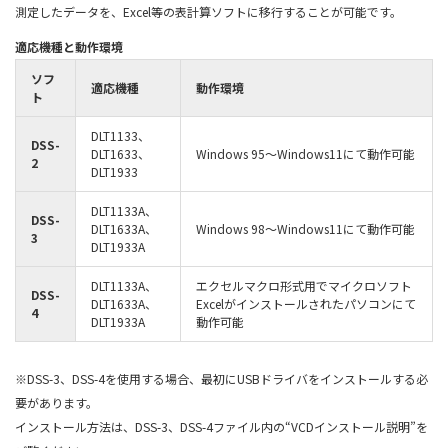
測定したデータを、Excel等の表計算ソフトに移行することが可能です。
適応機種と動作環境
ソフ
適応機種
動作環境
ト
DLT1133、
DSS-
DLT1633、
Windows 95～Windows11にて動作可能
2
DLT1933
DLT1133A、
DSS-
DLT1633A、
Windows 98～Windows11にて動作可能
3
DLT1933A
DLT1133A、
エクセルマクロ形式用でマイクロソフト
DSS-
DLT1633A、
Excelがインストールされたパソコンにて
4
DLT1933A
動作可能
※DSS-3、DSS-4を使用する場合、最初にUSBドライバをインストールする必
要があります。
インストール方法は、DSS-3、DSS-4ファイル内の“VCDインストール説明”を