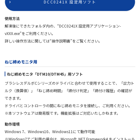
DCC0241X 設定用ソフト
使用方法
解凍後にできたフォルダ内の、“DCC0241X 設定用アプリケーション-
vXXX.exe”をご利用ください。
詳しい操作方法に関しては“操作説明書”をご覧ください。
ねじ締めモニタ用
ねじ締めモニタ「DTM10/DTM45」用ソフト
ブラシレスデルボCシリーズのドライバと合わせて使用することで、「出力ト
ルク（換算値）」「ねじ締め時間」「締付け判定」「締付け履歴」の確認が
できます。
ドライバとコントローラの間にねじ締めモニタを接続し、ご利用ください。
※本ソフトウェアは簡易版です。機能拡張はご対応いたしかねます。
動作環境
Windows 7、Windows10、Windows11にて動作可能
※Windows7でご利用の場合は、Microsoft .NET Framework4 をインストール