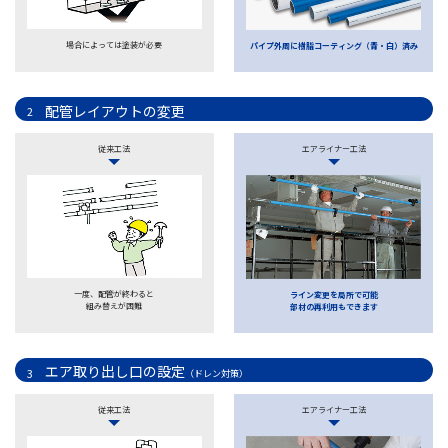
場合によっては塗装が必要
パイプ外周に樹脂コーティング（青・白）済み
配管レイアウトの変更
2
従来工法
エアライナー工法
一度、配管が終わると
ライン変更を局所で可能
組み替えが困難
部材の再利用もできます
エア取り出し口の設定
3
（ドレン対策）
従来工法
エアライナー工法