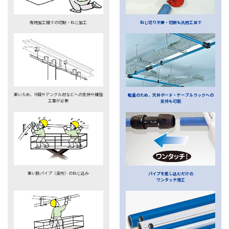
専用加工機での切断・ねじ加工
ねじ切り不要・切断も汎用工具で
重いため、H鋼やアングル材などへの支持や補強
軽量のため、天井ボード・ケーブルラックへの
工事が必要
支持も可能
重い鉄パイプ（高所）のねじ込み
パイプを差し込むだけの
ワンタッチ施工