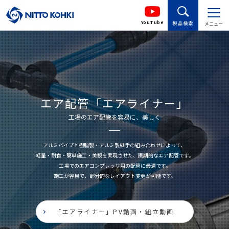
YouTube
製品検索
メニュー
エア配管「エアライナー」
工場のエア配管を容易に、美しく
アルミパイプと樹脂製・アルミ製継手の組み合わせによって、
軽量・耐食・簡単施工・美観を実現させた、画期的なエア配管です。
工場でのエアコンプレッサ用の配管に最適です。
施工が容易で、部分的なレイアウト変更が可能です。
「エアライナー」PV動画・組立動画