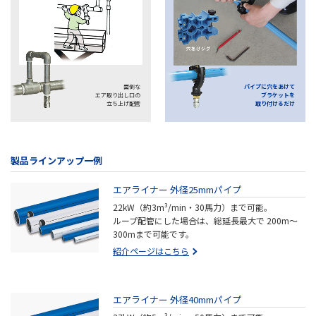
面倒な
パイプに穴をあけて
エア取り出し口の
ブラケットを
立ち上げ配管
取り付けるだけ
製品ラインアップ一例
エアライナー 外径25mmパイプ
22kW（約3m³/min・30馬力）まで可能。
ループ配管にした場合は、総延長最大で 200m～
300mまで可能です。
紹介ページはこちら
エアライナー 外径40mmパイプ