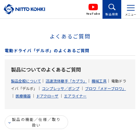
YouTube
製品検索
メニュー
よくあるご質問
電動ドライバ「デルボ」のよくあるご質問
製品についてのよくあるご質問
製品全般について
｜
迅速流体継手「カプラ」
｜
機械工具
｜
電動ドラ
イバ「デルボ」
｜
コンプレッサ／ポンプ
｜
ブロワ「メドーブロワ」
｜
医療機器
｜
ドアクローザ
｜
エアライナー
製品の機能／仕様／取り
扱い