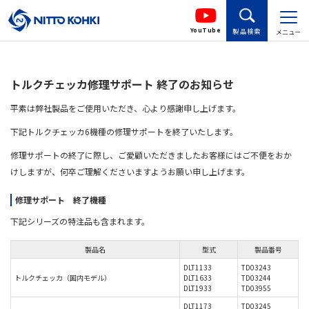
YouTube
製品検索
メニュー
トルクチェッカ修理サポート 終了のお知らせ
平素は弊社製品をご使用いただき、心より感謝申し上げます。
下記トルクチェッカ6機種の修理サポートを終了いたします。
修理サポートの終了に際し、ご愛顧いただきましたお客様にはご不便をおか
けしますが、何卒ご理解くださいますようお願い申し上げます。
修理サポート 終了機種
下記シリーズの特注品も含まれます。
製品名
型式
製品番号
DLT1133
TD03243
トルクチェッカ（国内モデル）
DLT1633
TD03244
DLT1933
TD03955
DLT1173
TD03245