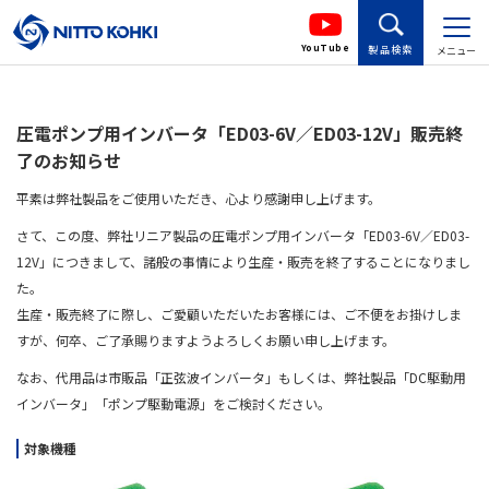
YouTube
製品検索
メニュー
圧電ポンプ用インバータ「ED03-6V／ED03-12V」販売終
了のお知らせ
平素は弊社製品をご使用いただき、心より感謝申し上げます。
さて、この度、弊社リニア製品の圧電ポンプ用インバータ「
ED03-6V
／
ED03-
12V
」につきまして、諸般の事情により生産・販売を終了することになりまし
た。
生産・販売終了に際し、ご愛顧いただいたお客様には、ご不便をお掛けしま
すが、何卒、ご了承賜りますようよろしくお願い申し上げます。
なお、代用品は市販品「正弦波インバータ」もしくは、弊社製品「
DC
駆動用
インバータ」「ポンプ駆動電源」をご検討ください。
対象機種