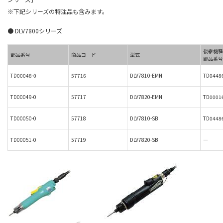
※下記シリーズの特注品も含みます。
● DLV7800シリーズ
後継機種
部品番号
商品コード
型式
部品番号
TD00048-0
57716
DLV7810-EMN
TD0448
TD00049-0
57717
DLV7820-EMN
TD0001
TD00050-0
57718
DLV7810-SB
TD0448
TD00051-0
57719
DLV7820-SB
―