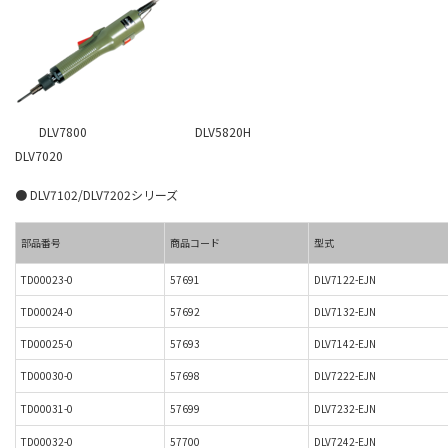
DLV7800 DLV5820H
DLV7020
● DLV7102/DLV7202シリーズ
部品番号
商品コード
型式
TD00023-0
57691
DLV7122-EJN
TD00024-0
57692
DLV7132-EJN
TD00025-0
57693
DLV7142-EJN
TD00030-0
57698
DLV7222-EJN
TD00031-0
57699
DLV7232-EJN
TD00032-0
57700
DLV7242-EJN