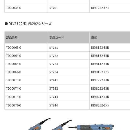
TD00033-0
57701
DLV7252-EKN
● DLV8102/DLV8202シリーズ
部品番号
商品コード
型式
TD00063-0
57731
DLV8122-EJN
TD00064-0
57732
DLV8132-EJN
TD00065-0
57733
DLV8142-EJN
TD00066-0
57734
DLV8152-EKN
TD00073-0
57741
DLV7222-EJN
TD00074-0
57742
DLV8232-EJN
TD00075-0
57743
DLV
824
2-EJN
TD00076-0
57744
DLV
825
2-EKN