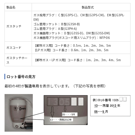
製品名
製品型式
ガス栓用プラグ： C 型(G3PS-C)、CM 型(G3PS-CM)、EM 型(G3PL-
EM)
ゴム管用ソケット： B 型(G3SH-B)
ガスタッチ
ゴム管用プラグ： A 型(G3PH-A)
ガス機器用ソケット： D 型(G3SS-D)、DM 型(G3SS-DM)
ガス機器用プラグ(ガスコード用スリムプラグ)： NFP-06
【都市ガス用】コード長さ： 0.5ｍ、1m、2m、3m、5m
ガスコード
【LP ガス用】コード長さ： 0.6m、1m、2m、3m、5m
ガスタッチホー
【都市ガス・LP ガス用】コード長さ： 1m、2m、3m、4m、5m
ス
ロット番号の見方
最初の4桁が
製造年月
を表示しています。（下記の写真を参照）