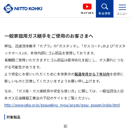
YouTube
製品検索
メニュー
一般家庭用ガス継手をご使用のお客さまへ
弊社、迅速流体継手「カプラ」の｢ガスタッチ｣、｢ガスコード｣および｢ガスタ
ッチホース｣は、本体内部にゴム部品を使用しております。
長期間ご使用いただきますとゴム部品は経年劣化を起こし、ガス漏れにつな
がる可能性があります。
より安全にお使いいただくために本体表示の
製造年月から７年以内
を目安に
新しいものと交換してくださいますようお願い申し上げます。
なお、「ガス栓・ガス接続具の安全な使い方」に関しては、一般社団法人日
本ガス石油機器工業会の下記のサイトをご覧ください。
http://www.jgka.or.jp/gasusekiyu_riyou/anzen/gasu_gassen/index.html
対象製品
記