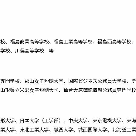
学校、福島商業高等学校、福島工業高等学校、福島西高等学校
等学校、川俣高等学校 等
等専門学校、郡山女子短期大学、国際ビジネス公務員大学校、
、山形県立米沢女子短期大学、仙台大原簿記情報公務員専門学
山形大学、⽇本⼤学（⼯学部）、中央⼤学、東京電機⼤学、東
⼯業⼤学、東北⼯業⼤学、城⻄⼤学、城⻄国際⼤学、北海道⼯