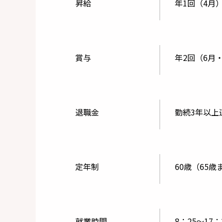
昇給
年1回（4月
賞与
年2回（6月・
退職金
勤続3年以上
定年制
60歳（65
就業時間
8：25～17