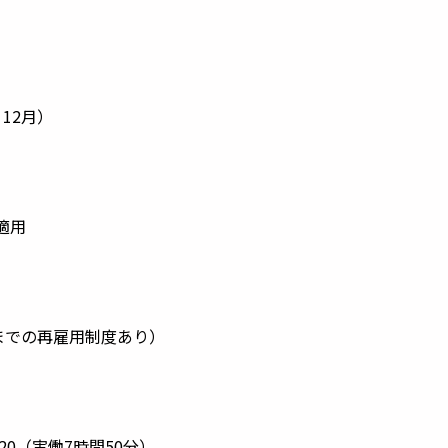
）
12月）
適用
歳までの再雇用制度あり）
：20（実働7時間50分）