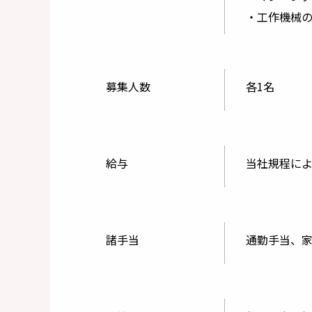
・工作機械
募集人数
各1名
給与
当社規程に
諸手当
通勤手当、