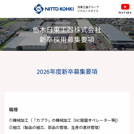
日東工器グループ
リクルートサイト
YouTube
栃木日東工器株式会社
新卒採用募集要項
2026年度新卒募集要項
職種
①機械加工（「カプラ」の機械加工［NC旋盤オペレーター等]）
②組立（製品の組立、部品の管理、生産の進捗管理）