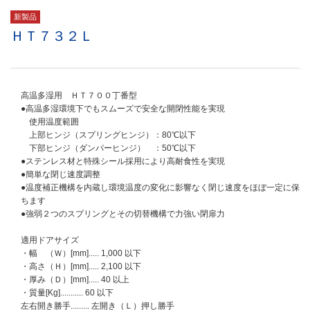
新製品
ＨＴ７３２Ｌ
高温多湿用 ＨＴ７００丁番型
●高温多湿環境下でもスムーズで安全な開閉性能を実現
使用温度範囲
上部ヒンジ（スプリングヒンジ）：80℃以下
下部ヒンジ（ダンパーヒンジ） ：50℃以下
●ステンレス材と特殊シール採用により高耐食性を実現
●簡単な閉じ速度調整
●温度補正機構を内蔵し環境温度の変化に影響なく閉じ速度をほぼ一定に保
ちます
●強弱２つのスプリングとその切替機構で力強い閉扉力
適用ドアサイズ
・幅 （Ｗ）[mm]..... 1,000 以下
・高さ（Ｈ）[mm]..... 2,100 以下
・厚み（Ｄ）[mm]..... 40 以上
・質量[Kg]........... 60 以下
左右開き勝手......... 左開き（Ｌ）押し勝手