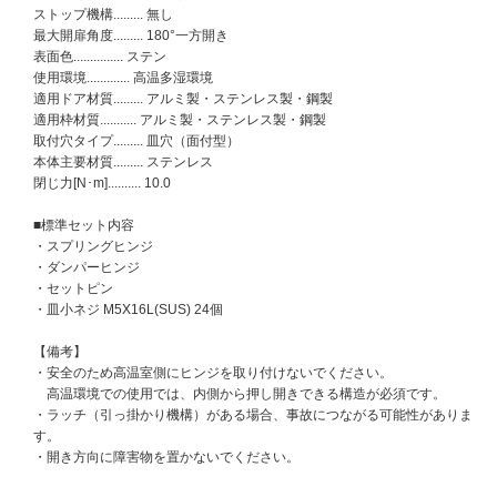
ストップ機構......... 無し
最大開扉角度......... 180°一方開き
表面色............... ステン
使用環境............. 高温多湿環境
適用ドア材質......... アルミ製・ステンレス製・鋼製
適用枠材質........... アルミ製・ステンレス製・鋼製
取付穴タイプ......... 皿穴（面付型）
本体主要材質......... ステンレス
閉じ力[N･m].......... 10.0
■標準セット内容
・スプリングヒンジ
・ダンパーヒンジ
・セットピン
・皿小ネジ M5X16L(SUS) 24個
【備考】
・安全のため高温室側にヒンジを取り付けないでください。
高温環境での使用では、内側から押し開きできる構造が必須です。
・ラッチ（引っ掛かり機構）がある場合、事故につながる可能性がありま
す。
・開き方向に障害物を置かないでください。