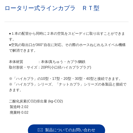
ロータリー式ラインカプラ　ＲＴ型
●１本の配管から同時に２本の空気をスピーディに取り出すことができま
す。
●空気の取出口が360°自在に対応。その際のホースねじれもスイベル機構
で解消できます。
本体材質 ：本体/真ちゅう・カプラ/鋼鉄
取付形状・サイズ：20PF(小口径ハイカプラプラグ)
※「ハイカプラ」の10型・17型・20型・30型・40型と接続できます。
※「ハイカプラ」シリーズ、「ナットカプラ」シリーズの各製品と接続で
きます。
二酸化炭素(CO2)排出量 (kg-CO2)
製造時 2.02
廃棄時 0.02
製品についてのお問い合わせ