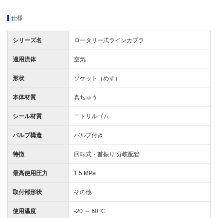
仕様
シリーズ名
ロータリー式ラインカプラ
適用流体
空気
形状
ソケット（めす）
本体材質
真ちゅう
シール材質
ニトリルゴム
バルブ構造
バルブ付き
特徴
回転式・首振り 分岐配管
最高使用圧力
1.5 MPa
取付部形状
その他
使用温度
-20 ～ 60 ℃