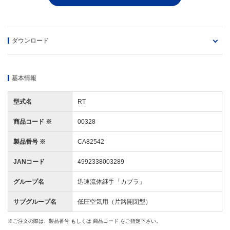
ダウンロード
基本情報
型式名
RT
商品コード ※
00328
製品番号 ※
CA82542
JANコード
4992338003289
グループ名
迅速流体継手「カプラ」
サブグループ名
低圧空気用（片路開閉型）
※​ ご注文の際は、製品番号 もしくは 商品コード をご指定下さい。