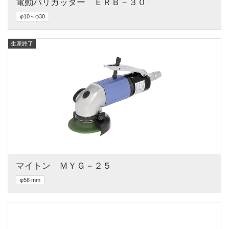
電動バリカッター　ＥＲＢ－３０
φ10～φ30
生産終了
マイトン　ＭＹＧ－２５
φ58 mm