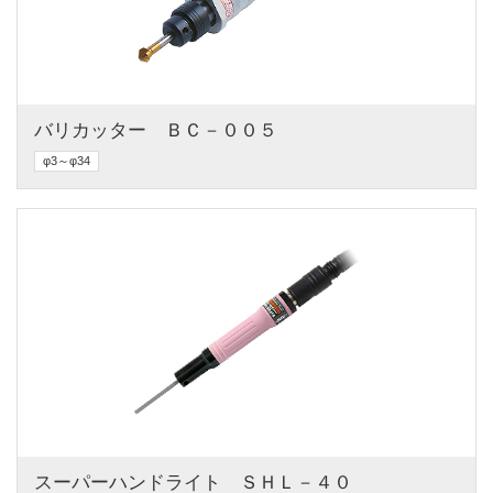
バリカッター　ＢＣ－００５
φ3～φ34
スーパーハンドライト　ＳＨＬ－４０