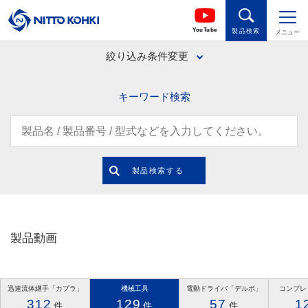
YouTube
製品検索
メニュー
絞り込み条件変更
キーワード検索
製品動画
迅速流体継手「カプラ」
機械工具
電動ドライバ「デルボ」
コンプレ
312
129
57
1
件
件
件